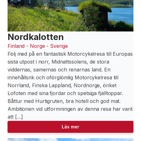
Nordkalotten
Finland
-
Norge
-
Sverige
Följ med på en fantastisk Motorcykelresa till Europas
sista utpost i norr, Midnattssolens, de stora
viddernas, samernas och renarnas land. En
innehållsrik och oförglömlig Motorcykelresa till
Norrland, Finska Lappland, Nordnorge, öriket
Lofoten med sina fjordar och spetsiga fjälltoppar.
Båttur med Hurtigruten, bra hotell och god mat.
Ambitionen vid utformningen av denna resa har varit
att […]
Läs mer