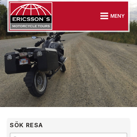
MENY
SÖK RESA
Sök resa