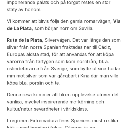
imponerande palats och på torget restes en stor
staty av honom.
Vi kommer att bitvis följa den gamla romarvägen,
Via
de La Plata
, som börjar norr om Sevilla.
Ruta de la Plata
, Silvervägen. Det var längs den som
silver från norra Spanien fraktades ner till Cádiz,
Europas äldsta stad, för att användas för att köpa
varorna från fartygen som kom norrifrån, bl. a.
ostindiefararna från Sverige, som bytte ut sina hudar
mm mot silver som var gångbart i Kina där man ville
köpa bl.a. porslin och te.
Denna resa kommer att bli en upplevelse utöver det
vanliga, mycket inspirerande mc-körning och
kultur/natur sevärdheter i världsklass.
I regionen Extremadura finns Spaniens mest rustika
kök – med bonden i fokus. Cáceres är en