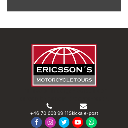
Professionellt organiserade och
personligt genomförda mc-resor!
+46 70 608 99 11
Skicka e-post