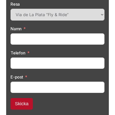
Självriskeliminering Hyr-mc.
Resa
Reseförsäkring. Ett utökat/extra reseskydd i din
Hemförsäkringen rekommenderas.
Namn
Telefon
E-post
Skicka