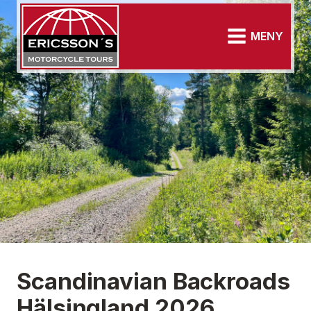
MENY
Scandinavian Backroads
Hälsingland 2026