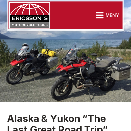
MENY
Alaska & Yukon ”The
Last Great Road Trip”