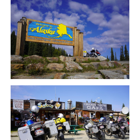
för detta område. Allt i från högklassiga hotell till enkelt
boende i vildmarken. Några är verkligen annorlunda,
FÖLJANDE INGÅR INTE I PRISET:
dessa kommer vi säkert att minnas från denna resa.
Flygbiljetter.
Bensin (hyr-mc).
Alla måltider d.v.s. frukost, lunch och middag.(anm:
på en del av hotellen ingår "Amerikansk frukost").
All dryck.
Alla övriga privata utgifter och tjänster som inte
uttryckligen anges ingå i resans pris.
Personlig Mc-utrustning.
Inträdesbiljetter, vägavgifter och
parkeringsavgifter.
Eventuella kostnader för tillkommande aktiviteter.
Böter eller liknade för din körning.
Avbeställningsskydd
:
Tecknas individuellt. Som
regel finns det en reseförsäkring i
hemförsäkringen som täcker liknade kostnader.
Reseförsäkring. Ett utökat/extra reseskydd i din